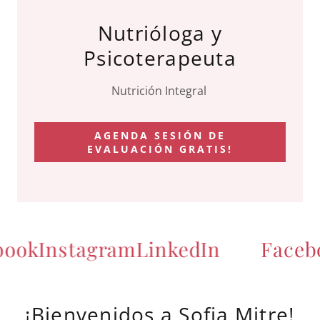
Nutrióloga y
Psicoterapeuta
Nutrición Integral
AGENDA SESIÓN DE
EVALUACIÓN GRATIS!
ok
Instagram
LinkedIn
Facebo
¡Bienvenidos a Sofia Mitre!